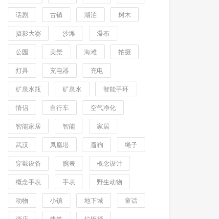
话剧
古镇
湖泊
树木
摄影大赛
沙滩
瀑布
公园
美景
海滩
拍摄
灯具
充电器
充电
矿泉水瓶
矿泉水
智能手环
情侣
自行车
空气净化
智能家居
智能
家居
武汉
凤凰塔
遛狗
绳子
穿戴设备
腕表
概念设计
概念手表
手表
野生动物
动物
小镇
地下城
童话