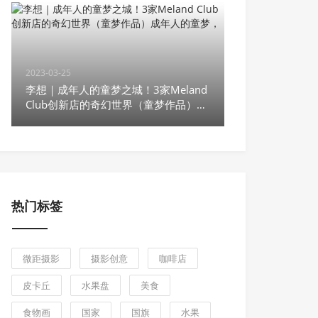
2023-03-25
李想｜成年人的童梦之城！3家Meland
Club创新店的奇幻世界（童梦作品）成
年人的童梦，
热门标签
微距摄影
摄影创意
咖啡店
皮卡丘
水果盘
美食
食物画
国家
国旗
水果