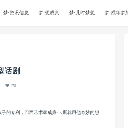
梦·资讯信息
梦·想成真
梦·儿时梦想
梦·成年梦
型话剧
178
孩子的专利，巴西艺术家威廉-卡斯就用他奇妙的想