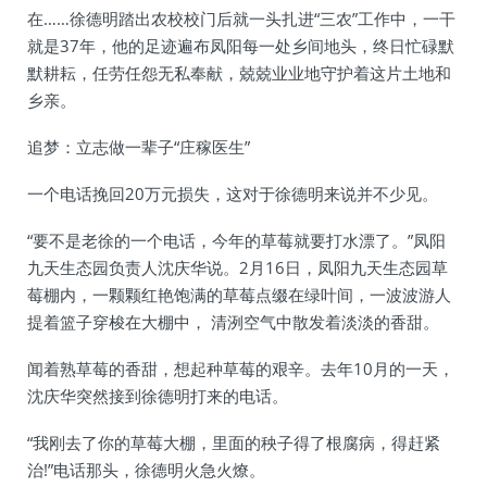
在……徐德明踏出农校校门后就一头扎进“三农”工作中，一干
就是37年，他的足迹遍布凤阳每一处乡间地头，终日忙碌默
默耕耘，任劳任怨无私奉献，兢兢业业地守护着这片土地和
乡亲。
追梦：立志做一辈子“庄稼医生”
一个电话挽回20万元损失，这对于徐德明来说并不少见。
“要不是老徐的一个电话，今年的草莓就要打水漂了。”凤阳
九天生态园负责人沈庆华说。2月16日，凤阳九天生态园草
莓棚内，一颗颗红艳饱满的草莓点缀在绿叶间，一波波游人
提着篮子穿梭在大棚中， 清洌空气中散发着淡淡的香甜。
闻着熟草莓的香甜，想起种草莓的艰辛。去年10月的一天，
沈庆华突然接到徐德明打来的电话。
“我刚去了你的草莓大棚，里面的秧子得了根腐病，得赶紧
治!”电话那头，徐德明火急火燎。